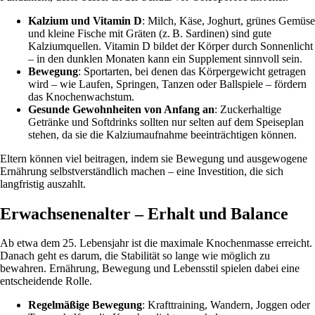
Kalzium und Vitamin D
: Milch, Käse, Joghurt, grünes Gemüse
und kleine Fische mit Gräten (z. B. Sardinen) sind gute
Kalziumquellen. Vitamin D bildet der Körper durch Sonnenlicht
– in den dunklen Monaten kann ein Supplement sinnvoll sein.
Bewegung
: Sportarten, bei denen das Körpergewicht getragen
wird – wie Laufen, Springen, Tanzen oder Ballspiele – fördern
das Knochenwachstum.
Gesunde Gewohnheiten von Anfang an
: Zuckerhaltige
Getränke und Softdrinks sollten nur selten auf dem Speiseplan
stehen, da sie die Kalziumaufnahme beeinträchtigen können.
Eltern können viel beitragen, indem sie Bewegung und ausgewogene
Ernährung selbstverständlich machen – eine Investition, die sich
langfristig auszahlt.
Erwachsenenalter – Erhalt und Balance
Ab etwa dem 25. Lebensjahr ist die maximale Knochenmasse erreicht.
Danach geht es darum, die Stabilität so lange wie möglich zu
bewahren. Ernährung, Bewegung und Lebensstil spielen dabei eine
entscheidende Rolle.
Regelmäßige Bewegung
: Krafttraining, Wandern, Joggen oder