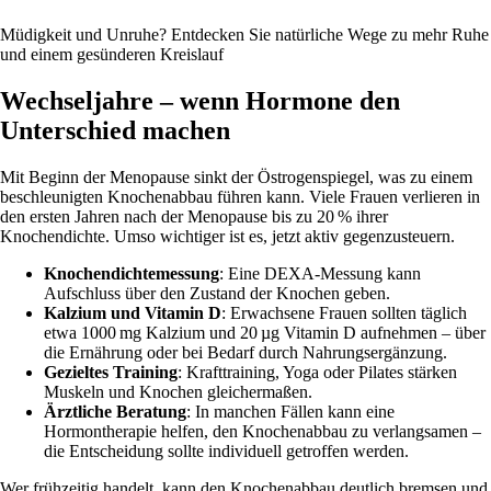
Müdigkeit und Unruhe? Entdecken Sie natürliche Wege zu mehr Ruhe
und einem gesünderen Kreislauf
Wechseljahre – wenn Hormone den
Unterschied machen
Mit Beginn der Menopause sinkt der Östrogenspiegel, was zu einem
beschleunigten Knochenabbau führen kann. Viele Frauen verlieren in
den ersten Jahren nach der Menopause bis zu 20 % ihrer
Knochendichte. Umso wichtiger ist es, jetzt aktiv gegenzusteuern.
Knochendichtemessung
: Eine DEXA-Messung kann
Aufschluss über den Zustand der Knochen geben.
Kalzium und Vitamin D
: Erwachsene Frauen sollten täglich
etwa 1000 mg Kalzium und 20 µg Vitamin D aufnehmen – über
die Ernährung oder bei Bedarf durch Nahrungsergänzung.
Gezieltes Training
: Krafttraining, Yoga oder Pilates stärken
Muskeln und Knochen gleichermaßen.
Ärztliche Beratung
: In manchen Fällen kann eine
Hormontherapie helfen, den Knochenabbau zu verlangsamen –
die Entscheidung sollte individuell getroffen werden.
Wer frühzeitig handelt, kann den Knochenabbau deutlich bremsen und