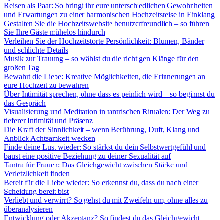
Reisen als Paar: So bringt ihr eure unterschiedlichen Gewohnheiten
und Erwartungen zu einer harmonischen Hochzeitsreise in Einklang
Gestalten Sie die Hochzeitswebsite benutzerfreundlich – so führen
Sie Ihre Gäste mühelos hindurch
Verleihen Sie der Hochzeitstorte Persönlichkeit: Blumen, Bänder
und schlichte Details
Musik zur Trauung – so wählst du die richtigen Klänge für den
großen Tag
Bewahrt die Liebe: Kreative Möglichkeiten, die Erinnerungen an
eure Hochzeit zu bewahren
Über Intimität sprechen, ohne dass es peinlich wird – so beginnst du
das Gespräch
Visualisierung und Meditation in tantrischen Ritualen: Der Weg zu
tieferer Intimität und Präsenz
Die Kraft der Sinnlichkeit – wenn Berührung, Duft, Klang und
Anblick Achtsamkeit wecken
Finde deine Lust wieder: So stärkst du dein Selbstwertgefühl und
baust eine positive Beziehung zu deiner Sexualität auf
Tantra für Frauen: Das Gleichgewicht zwischen Stärke und
Verletzlichkeit finden
Bereit für die Liebe wieder: So erkennst du, dass du nach einer
Scheidung bereit bist
Verliebt und verwirrt? So gehst du mit Zweifeln um, ohne alles zu
überanalysieren
Entwicklung oder Akzeptanz? So findest du das Gleichgewicht