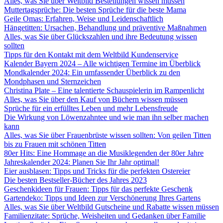
Alles, was Sie über Weltbild Bestellungen wissen müssen
Muttertagsprüche: Die besten Sprüche für die beste Mama
Geile Omas: Erfahren, Weise und Leidenschaftlich
Hängetitten: Ursachen, Behandlung und präventive Maßnahmen
Alles, was Sie über Glückszahlen und ihre Bedeutung wissen
sollten
Tipps für den Kontakt mit dem Weltbild Kundenservice
Kalender Bayern 2024 – Alle wichtigen Termine im Überblick
Mondkalender 2024: Ein umfassender Überblick zu den
Mondphasen und Sternzeichen
Christina Plate – Eine talentierte Schauspielerin im Rampenlicht
Alles, was Sie über den Kauf von Büchern wissen müssen
Sprüche für ein erfülltes Leben und mehr Lebensfreude
Die Wirkung von Löwenzahntee und wie man ihn selber machen
kann
Alles, was Sie über Frauenbrüste wissen sollten: Von geilen Titten
bis zu Frauen mit schönen Titten
80er Hits: Eine Hommage an die Musiklegenden der 80er Jahre
Jahreskalender 2024: Planen Sie Ihr Jahr optimal!
Eier ausblasen: Tipps und Tricks für die perfekten Ostereier
Die besten Bestseller-Bücher des Jahres 2023
Geschenkideen für Frauen: Tipps für das perfekte Geschenk
Gartendeko: Tipps und Ideen zur Verschönerung Ihres Gartens
Alles, was Sie über Weltbild Gutscheine und Rabatte wissen müssen
Familienzitate: Sprüche, Weisheiten und Gedanken über Familie