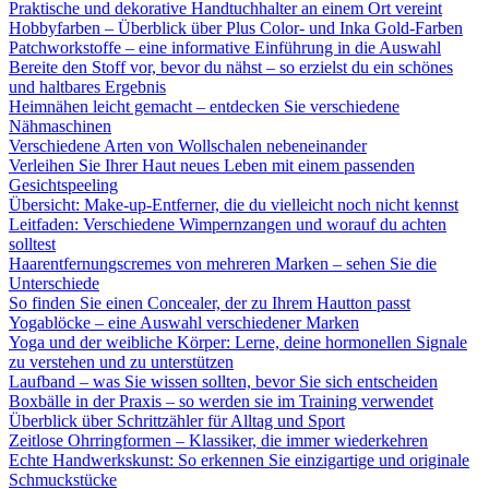
Praktische und dekorative Handtuchhalter an einem Ort vereint
Hobbyfarben – Überblick über Plus Color- und Inka Gold-Farben
Patchworkstoffe – eine informative Einführung in die Auswahl
Bereite den Stoff vor, bevor du nähst – so erzielst du ein schönes
und haltbares Ergebnis
Heimnähen leicht gemacht – entdecken Sie verschiedene
Nähmaschinen
Verschiedene Arten von Wollschalen nebeneinander
Verleihen Sie Ihrer Haut neues Leben mit einem passenden
Gesichtspeeling
Übersicht: Make-up-Entferner, die du vielleicht noch nicht kennst
Leitfaden: Verschiedene Wimpernzangen und worauf du achten
solltest
Haarentfernungscremes von mehreren Marken – sehen Sie die
Unterschiede
So finden Sie einen Concealer, der zu Ihrem Hautton passt
Yogablöcke – eine Auswahl verschiedener Marken
Yoga und der weibliche Körper: Lerne, deine hormonellen Signale
zu verstehen und zu unterstützen
Laufband – was Sie wissen sollten, bevor Sie sich entscheiden
Boxbälle in der Praxis – so werden sie im Training verwendet
Überblick über Schrittzähler für Alltag und Sport
Zeitlose Ohrringformen – Klassiker, die immer wiederkehren
Echte Handwerkskunst: So erkennen Sie einzigartige und originale
Schmuckstücke