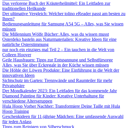
Das verlorene Buch der Kräuterheilmittel: Ein Leitfaden zur
traditionellen Heilkunde
Der ultimative Vergleich: Welcher tolino eReader passt am besten zu
Ihnen?
Bedienungsanleitung für Samsung A54 5G – Alles, was Sie wissen
müssen
Die Millennium Wölfe Bücher: Alles, was du wissen musst
Osterdeko basteln aus Naturmaterialien: Kreative Ideen für eine
natürliche Osterstimmung
nur noch ein einziges mal Teil 2 – Ein tauchen in die Welt von
Colleen Hoover
Geile Hausfrauen: Tipps zur Entspannung und Selbstfürsorge
Alles, was Sie über Eckregale in der Küche wissen müssen
Die Höhle der Löwen Produkte: Eine Einführung in die Welt der
innovativen Ideen
Sichtschutz im Garten: Trennwände und Raumteiler für mehr
Privatsphäre
Der Mondkalender 2023: Ein Leitfaden für das kommende Jahr
Diamond Painting für Kinder: Kreative Unterhaltung für
verschiedene Altersgruppen
Hula Hoop Vorher Nachher: Transformiere Deine Taille mit Hula
Hoop Training
Geschenkideen für 11-jährige Mädchen: Eine umfassende Auswahl
für jeden Anlass
Tipps zum Reinigen von Silberschmuck