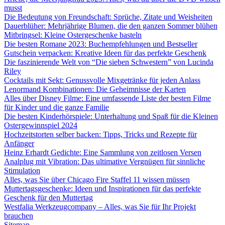
musst
Die Bedeutung von Freundschaft: Sprüche, Zitate und Weisheiten
Dauerblüher: Mehrjährige Blumen, die den ganzen Sommer blühen
Mitbringsel: Kleine Ostergeschenke basteln
Die besten Romane 2023: Buchempfehlungen und Bestseller
Gutschein verpacken: Kreative Ideen für das perfekte Geschenk
Die faszinierende Welt von “Die sieben Schwestern” von Lucinda
Riley
Cocktails mit Sekt: Genussvolle Mixgetränke für jeden Anlass
Lenormand Kombinationen: Die Geheimnisse der Karten
Alles über Disney Filme: Eine umfassende Liste der besten Filme
für Kinder und die ganze Familie
Die besten Kinderhörspiele: Unterhaltung und Spaß für die Kleinen
Ostergewinnspiel 2024
Hochzeitstorten selber backen: Tipps, Tricks und Rezepte für
Anfänger
Heinz Erhardt Gedichte: Eine Sammlung von zeitlosen Versen
Analplug mit Vibration: Das ultimative Vergnügen für sinnliche
Stimulation
Alles, was Sie über Chicago Fire Staffel 11 wissen müssen
Muttertagsgeschenke: Ideen und Inspirationen für das perfekte
Geschenk für den Muttertag
Westfalia Werkzeugcompany – Alles, was Sie für Ihr Projekt
brauchen
Sitemap