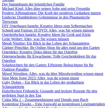
Der Stammbaum der königlichen Familie
Michael Kind: Alles über seinen Sohn und seine Freundin
Positive Affirmationen: Die Kraft der positiven Gedanken nutzen
Entdecke Dumbledores Geheimnisse in den Phantastische
Tierwesen
DIY Osterhasen basteln: Kreative Ideen zum Selbermachen
Schnell und Furious 10 DVD: Alles, was Sie wissen müssen
Osterkörbchen basteln: Kreative Ideen für Groß und Klein
Geile Weiber: Alles, was Sie wissen müssen
Merab Ninidze: Ein Blick in das Leben des Schauspielers
Gärtner Pötschke: Ihr Online-Shop für alles rund um den Garten
Osterdeko: Kreative Deko-Ideen für das Osterfest
Ostergeschenke für Erwachsene: Tolle Geschenkideen für das
Osterfest
Solarleuchten für den Garten: Effiziente Beleuchtung für Ihr
Outdoor-Paradies
Mixed Wrestling: Alles, was du über Mixedwrestling wissen musst
Sing Mein Song 2023: Alles, was du wissen musst
Gaby Dohm – Ein Blick in das Leben der großartigen
Schauspielerin
Haferflocken Frühstück: Gesunde und leckere Rezepte für den
perfekten Start in den Tag
Culpa Mia 2 – Zusammenfassung und Details zum Buch
Kostenlose Ebooks – Eine Auswahl an kostenlosen Lesematerialien