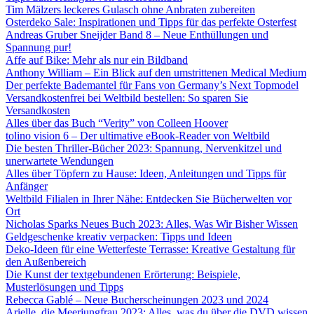
Tim Mälzers leckeres Gulasch ohne Anbraten zubereiten
Osterdeko Sale: Inspirationen und Tipps für das perfekte Osterfest
Andreas Gruber Sneijder Band 8 – Neue Enthüllungen und
Spannung pur!
Affe auf Bike: Mehr als nur ein Bildband
Anthony William – Ein Blick auf den umstrittenen Medical Medium
Der perfekte Bademantel für Fans von Germany’s Next Topmodel
Versandkostenfrei bei Weltbild bestellen: So sparen Sie
Versandkosten
Alles über das Buch “Verity” von Colleen Hoover
tolino vision 6 – Der ultimative eBook-Reader von Weltbild
Die besten Thriller-Bücher 2023: Spannung, Nervenkitzel und
unerwartete Wendungen
Alles über Töpfern zu Hause: Ideen, Anleitungen und Tipps für
Anfänger
Weltbild Filialen in Ihrer Nähe: Entdecken Sie Bücherwelten vor
Ort
Nicholas Sparks Neues Buch 2023: Alles, Was Wir Bisher Wissen
Geldgeschenke kreativ verpacken: Tipps und Ideen
Deko-Ideen für eine Wetterfeste Terrasse: Kreative Gestaltung für
den Außenbereich
Die Kunst der textgebundenen Erörterung: Beispiele,
Musterlösungen und Tipps
Rebecca Gablé – Neue Bucherscheinungen 2023 und 2024
Arielle, die Meerjungfrau 2023: Alles, was du über die DVD wissen