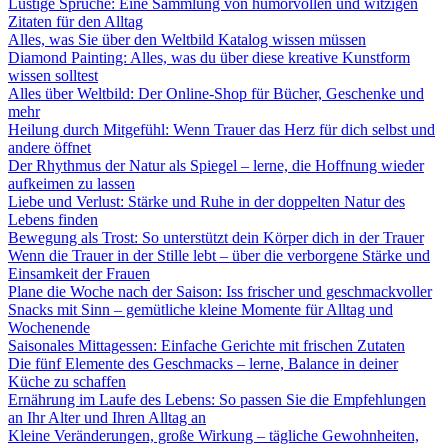
Lustige Sprüche: Eine Sammlung von humorvollen und witzigen
Zitaten für den Alltag
Alles, was Sie über den Weltbild Katalog wissen müssen
Diamond Painting: Alles, was du über diese kreative Kunstform
wissen solltest
Alles über Weltbild: Der Online-Shop für Bücher, Geschenke und
mehr
Heilung durch Mitgefühl: Wenn Trauer das Herz für dich selbst und
andere öffnet
Der Rhythmus der Natur als Spiegel – lerne, die Hoffnung wieder
aufkeimen zu lassen
Liebe und Verlust: Stärke und Ruhe in der doppelten Natur des
Lebens finden
Bewegung als Trost: So unterstützt dein Körper dich in der Trauer
Wenn die Trauer in der Stille lebt – über die verborgene Stärke und
Einsamkeit der Frauen
Plane die Woche nach der Saison: Iss frischer und geschmackvoller
Snacks mit Sinn – gemütliche kleine Momente für Alltag und
Wochenende
Saisonales Mittagessen: Einfache Gerichte mit frischen Zutaten
Die fünf Elemente des Geschmacks – lerne, Balance in deiner
Küche zu schaffen
Ernährung im Laufe des Lebens: So passen Sie die Empfehlungen
an Ihr Alter und Ihren Alltag an
Kleine Veränderungen, große Wirkung – tägliche Gewohnheiten,