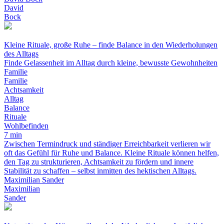
David
Bock
Kleine Rituale, große Ruhe – finde Balance in den Wiederholungen
des Alltags
Finde Gelassenheit im Alltag durch kleine, bewusste Gewohnheiten
Familie
Familie
Achtsamkeit
Alltag
Balance
Rituale
Wohlbefinden
7 min
Zwischen Termindruck und ständiger Erreichbarkeit verlieren wir
oft das Gefühl für Ruhe und Balance. Kleine Rituale können helfen,
den Tag zu strukturieren, Achtsamkeit zu fördern und innere
Stabilität zu schaffen – selbst inmitten des hektischen Alltags.
Maximilian Sander
Maximilian
Sander