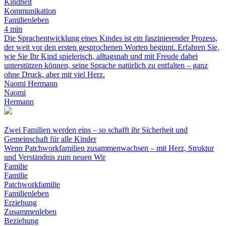
Kindheit
Kommunikation
Familienleben
4 min
Die Sprachentwicklung eines Kindes ist ein faszinierender Prozess,
der weit vor den ersten gesprochenen Worten beginnt. Erfahren Sie,
wie Sie Ihr Kind spielerisch, alltagsnah und mit Freude dabei
unterstützen können, seine Sprache natürlich zu entfalten – ganz
ohne Druck, aber mit viel Herz.
Naomi Hermann
Naomi
Hermann
Zwei Familien werden eins – so schafft ihr Sicherheit und
Gemeinschaft für alle Kinder
Wenn Patchworkfamilien zusammenwachsen – mit Herz, Struktur
und Verständnis zum neuen Wir
Familie
Familie
Patchworkfamilie
Familienleben
Erziehung
Zusammenleben
Beziehung