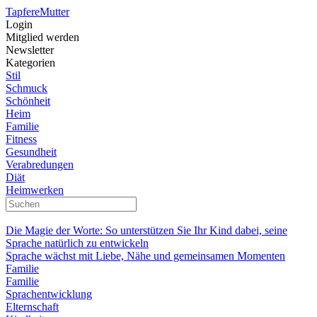
Tapfere
Mutter
Login
Mitglied werden
Newsletter
Kategorien
Stil
Schmuck
Schönheit
Heim
Familie
Fitness
Gesundheit
Verabredungen
Diät
Heimwerken
Die Magie der Worte: So unterstützen Sie Ihr Kind dabei, seine
Sprache natürlich zu entwickeln
Sprache wächst mit Liebe, Nähe und gemeinsamen Momenten
Familie
Familie
Sprachentwicklung
Elternschaft