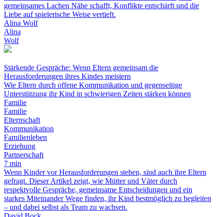
gemeinsames Lachen Nähe schafft, Konflikte entschärft und die
Liebe auf spielerische Weise vertieft.
Alina Wolf
Alina
Wolf
Stärkende Gespräche: Wenn Eltern gemeinsam die
Herausforderungen ihres Kindes meistern
Wie Eltern durch offene Kommunikation und gegenseitige
Unterstützung ihr Kind in schwierigen Zeiten stärken können
Familie
Familie
Elternschaft
Kommunikation
Familienleben
Erziehung
Partnerschaft
7 min
Wenn Kinder vor Herausforderungen stehen, sind auch ihre Eltern
gefragt. Dieser Artikel zeigt, wie Mütter und Väter durch
respektvolle Gespräche, gemeinsame Entscheidungen und ein
starkes Miteinander Wege finden, ihr Kind bestmöglich zu begleiten
– und dabei selbst als Team zu wachsen.
David Bock