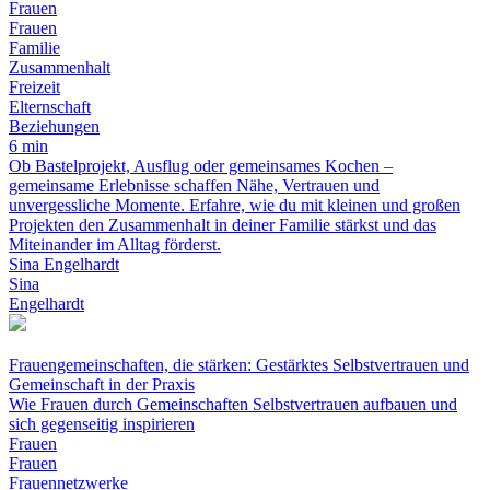
Frauen
Frauen
Familie
Zusammenhalt
Freizeit
Elternschaft
Beziehungen
6 min
Ob Bastelprojekt, Ausflug oder gemeinsames Kochen –
gemeinsame Erlebnisse schaffen Nähe, Vertrauen und
unvergessliche Momente. Erfahre, wie du mit kleinen und großen
Projekten den Zusammenhalt in deiner Familie stärkst und das
Miteinander im Alltag förderst.
Sina Engelhardt
Sina
Engelhardt
Frauengemeinschaften, die stärken: Gestärktes Selbstvertrauen und
Gemeinschaft in der Praxis
Wie Frauen durch Gemeinschaften Selbstvertrauen aufbauen und
sich gegenseitig inspirieren
Frauen
Frauen
Frauennetzwerke