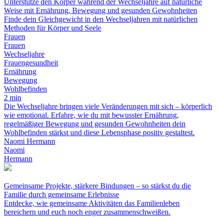
Unterstütze den Körper während der Wechseljahre auf natürliche
Weise mit Ernährung, Bewegung und gesunden Gewohnheiten
Finde dein Gleichgewicht in den Wechseljahren mit natürlichen
Methoden für Körper und Seele
Frauen
Frauen
Wechseljahre
Frauengesundheit
Ernährung
Bewegung
Wohlbefinden
2 min
Die Wechseljahre bringen viele Veränderungen mit sich – körperlich
wie emotional. Erfahre, wie du mit bewusster Ernährung,
regelmäßiger Bewegung und gesunden Gewohnheiten dein
Wohlbefinden stärkst und diese Lebensphase positiv gestaltest.
Naomi Hermann
Naomi
Hermann
Gemeinsame Projekte, stärkere Bindungen – so stärkst du die
Familie durch gemeinsame Erlebnisse
Entdecke, wie gemeinsame Aktivitäten das Familienleben
bereichern und euch noch enger zusammenschweißen.