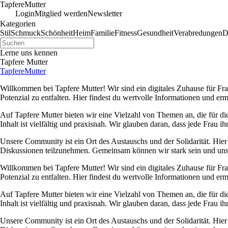
Tapfere
Mutter
Login
Mitglied werden
Newsletter
Kategorien
Stil
Schmuck
Schönheit
Heim
Familie
Fitness
Gesundheit
Verabredungen
D
Lerne uns kennen
Tapfere Mutter
Tapfere
Mutter
Willkommen bei Tapfere Mutter! Wir sind ein digitales Zuhause für Frau
Potenzial zu entfalten. Hier findest du wertvolle Informationen und e
Auf Tapfere Mutter bieten wir eine Vielzahl von Themen an, die für di
Inhalt ist vielfältig und praxisnah. Wir glauben daran, dass jede Frau 
Unsere Community ist ein Ort des Austauschs und der Solidarität. Hier 
Diskussionen teilzunehmen. Gemeinsam können wir stark sein und uns 
Willkommen bei Tapfere Mutter! Wir sind ein digitales Zuhause für Frau
Potenzial zu entfalten. Hier findest du wertvolle Informationen und e
Auf Tapfere Mutter bieten wir eine Vielzahl von Themen an, die für di
Inhalt ist vielfältig und praxisnah. Wir glauben daran, dass jede Frau 
Unsere Community ist ein Ort des Austauschs und der Solidarität. Hier 