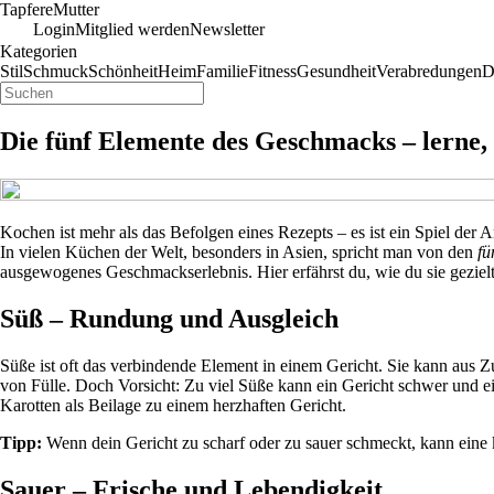
Tapfere
Mutter
Login
Mitglied werden
Newsletter
Kategorien
Stil
Schmuck
Schönheit
Heim
Familie
Fitness
Gesundheit
Verabredungen
D
Die fünf Elemente des Geschmacks – lerne,
Kochen ist mehr als das Befolgen eines Rezepts – es ist ein Spiel der
In vielen Küchen der Welt, besonders in Asien, spricht man von den
fü
ausgewogenes Geschmackserlebnis. Hier erfährst du, wie du sie gezielt
Süß – Rundung und Ausgleich
Süße ist oft das verbindende Element in einem Gericht. Sie kann aus 
von Fülle. Doch Vorsicht: Zu viel Süße kann ein Gericht schwer und ei
Karotten als Beilage zu einem herzhaften Gericht.
Tipp:
Wenn dein Gericht zu scharf oder zu sauer schmeckt, kann eine 
Sauer – Frische und Lebendigkeit