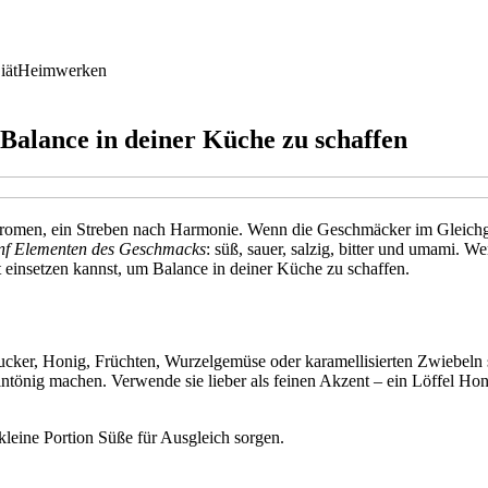
iät
Heimwerken
 Balance in deiner Küche zu schaffen
 Aromen, ein Streben nach Harmonie. Wenn die Geschmäcker im Gleichgew
nf Elementen des Geschmacks
: süß, sauer, salzig, bitter und umami. W
 einsetzen kannst, um Balance in deiner Küche zu schaffen.
Zucker, Honig, Früchten, Wurzelgemüse oder karamellisierten Zwiebeln 
ntönig machen. Verwende sie lieber als feinen Akzent – ein Löffel Honi
kleine Portion Süße für Ausgleich sorgen.