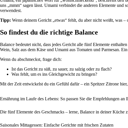
Umami, ein japanisches Wort für „wohlschmeckend“, beschreibt den tie
uns „mmm“ sagen lässt. Umami verbindet die anderen Elemente und so
verwendest.
Tipp:
Wenn deinem Gericht „etwas“ fehlt, du aber nicht weißt, was – o
So findest du die richtige Balance
Balance bedeutet nicht, dass jedes Gericht alle fünf Elemente enthalt
Wein, Salz aus dem Käse und Umami aus Tomaten und Parmesan. Ein Sa
Wenn du abschmeckst, frage dich:
Ist das Gericht zu süß, zu sauer, zu salzig oder zu flach?
Was fehlt, um es ins Gleichgewicht zu bringen?
Mit der Zeit entwickelst du ein Gefühl dafür – ein Spritzer Zitrone hier
Ernährung im Laufe des Lebens: So passen Sie die Empfehlungen an Ih
Die fünf Elemente des Geschmacks – lerne, Balance in deiner Küche z
Saisonales Mittagessen: Einfache Gerichte mit frischen Zutaten