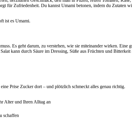
fen, herzhaften Geschmack, den man in Pilzen, reifen Tomaten, Käse, F
rgt für Zufriedenheit. Du kannst Umami betonen, indem du Zutaten wi
ft ist es Umami.
en muss. Es geht darum, zu verstehen, wie sie miteinander wirken. Ein
lat kann durch Säure im Dressing, Süße aus Früchten und Bitterkeit 
, eine Prise Zucker dort – und plötzlich schmeckt alles genau richtig.
r Alter und Ihren Alltag an
u schaffen