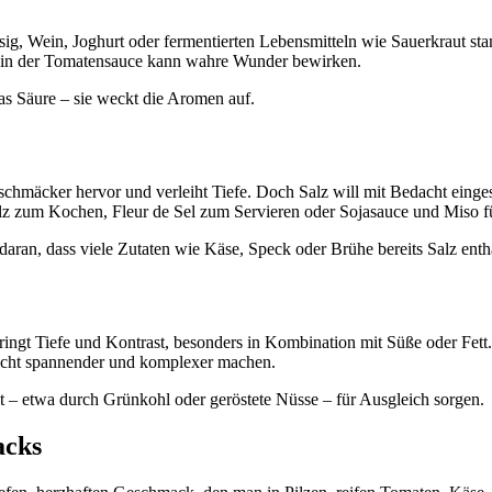
sig, Wein, Joghurt oder fermentierten Lebensmitteln wie Sauerkraut sta
co in der Tomatensauce kann wahre Wunder bewirken.
as Säure – sie weckt die Aromen auf.
eschmäcker hervor und verleiht Tiefe. Doch Salz will mit Bedacht einges
alz zum Kochen, Fleur de Sel zum Servieren oder Sojasauce und Miso fü
n, dass viele Zutaten wie Käse, Speck oder Brühe bereits Salz entha
e bringt Tiefe und Kontrast, besonders in Kombination mit Süße oder Fet
richt spannender und komplexer machen.
it – etwa durch Grünkohl oder geröstete Nüsse – für Ausgleich sorgen.
acks