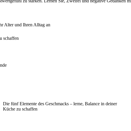
bstwertgefühl zu stärken. Lernen Sie, Zweifel und negative Gedanken m
r Alter und Ihren Alltag an
u schaffen
ende
Die fünf Elemente des Geschmacks – lerne, Balance in deiner
Küche zu schaffen