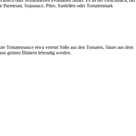
leisch oder fermentierten Produkten findet. Es ist der Geschmack, der
e Parmesan, Sojasauce, Pilze, Sardellen oder Tomatenmark
e gute Tomatensauce etwa vereint Süße aus den Tomaten, Säure aus dem
aus grünen Blättern lebendig werden.