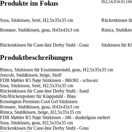
H2,5x35x35 cm
Produkte im Fokus
Sora, Sitzkissen, Senf, H2,5x35x35 cm
Rückenkissen fü
Romane, Stuhlkissen, grau, H43x43x3 cm
Rimca, Stuhlkis
Rückenkissen für Cane-line Derby Stuhl - Grau
Sitzkissen für K
Produktbeschreibungen
Rimca, Sitzkissen für Esszimmerstuhl, grau, H2,5x35x35 cm
Joncols, Stuhlkissen, beige, Stoff
FDB Møbler R5 Nøje Sitzkissen - J80/J81 - schwarz
Sora, Sitzkissen, Senf, H2,5x35x35 cm
Rückenkissen für Cane-line Derby Stuhl - Sand
Sitz/Rückenpolster für Klappstuhl - Blau
Kensington Premium Cool Gel Sitzkissen
Romane, Stuhlkissen, grau, H43x43x3 cm
Rimca, Stuhlkissen, beige, H2,5x35x35 cm
FDB Møbler R5 Nøje Sitzkissen - J46 - dunkelgrau meliert
Sora, Sitzkissen, grau, H2,5x35x35 cm
Rückenkissen für Cane-line Derby Stuhl - Grau