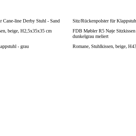
r Cane-line Derby Stuhl - Sand
Sitz/Rückenpolster für Klappstuh
sen, beige, H2,5x35x35 cm
FDB Møbler R5 Nøje Sitzkissen 
dunkelgrau meliert
lappstuhl - grau
Romane, Stuhlkissen, beige, H