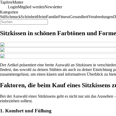
Tapfere
Mutter
Login
Mitglied werden
Newsletter
Kategorien
Stil
Schmuck
Schönheit
Heim
Familie
Fitness
Gesundheit
Verabredungen
D
Sitzkissen in schönen Farbtönen und Forme
Der Artikel präsentiert eine breite Auswahl an Sitzkissen in verschiede
findest, das sowohl zu deinen Stühlen als auch zu deiner Einrichtung 
zusammengefasst, um einen klaren und informativen Überblick zu biet
Faktoren, die beim Kauf eines Sitzkissens z
Bei der Auswahl eines Sitzkissens geht es nicht nur um das Aussehen –
einbeziehen solltest.
1. Komfort und Füllung