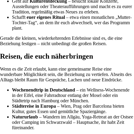
Geht auf
Kulturentdeckung
– besucht lokale Konzerte,
Ausstellungen oder Theateraufführungen und macht es zu eurer
Tradition, regelmäßig etwas Neues zu erleben.
Schafft
euer eigenes Ritual
– etwa einen monatlichen „Mutter-
Tochter-Tag“, an dem ihr euch abwechselt, wer das Programm
plant.
Gerade die kleinen, wiederkehrenden Erlebnisse sind es, die eine
Beziehung festigen – nicht unbedingt die großen Reisen.
Reisen, die euch näherbringen
Wenn es die Zeit erlaubt, kann eine gemeinsame Reise eine
wunderbare Möglichkeit sein, die Beziehung zu vertiefen. Abseits des
Alltags bleibt Raum für Gespräche, Lachen und neue Eindrücke.
Wochenendtrip in Deutschland
– ein Wellness-Wochenende
in der Eifel, eine Fahrradtour entlang der Mosel oder ein
Städtetrip nach Hamburg oder München.
Städtereise in Europa
– Wien, Prag oder Barcelona bieten
Kultur, gutes Essen und gemütliche Spaziergänge.
Natururlaub
– Wandern im Allgäu, Yoga-Retreat an der Ostsee
oder Camping im Schwarzwald – Hauptsache, ihr habt Zeit
füreinander.