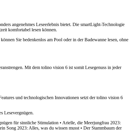
esonders angenehmes Leseerlebnis bietet. Die smartLight-Technologie
tzeit komfortabel lesen können.
zes können Sie bedenkenlos am Pool oder in der Badewanne lesen, ohne
anstrengen. Mit dem tolino vision 6 ist somit Lesegenuss in jeder
 Features und technologischen Innovationen setzt der tolino vision 6
ses Lesevergnügen.
gnügen für sinnliche Stimulation
•
Arielle, die Meerjungfrau 2023:
in Song 2023: Alles, was du wissen musst
•
Der Stammbaum der