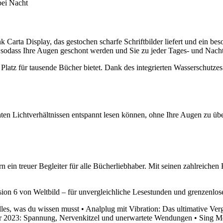
bei Nacht
k Carta Display, das gestochen scharfe Schriftbilder liefert und ein b
n, sodass Ihre Augen geschont werden und Sie zu jeder Tages- und Nach
r Platz für tausende Bücher bietet. Dank des integrierten Wasserschut
en Lichtverhältnissen entspannt lesen können, ohne Ihre Augen zu über
n ein treuer Begleiter für alle Bücherliebhaber. Mit seinen zahlreichen
vision 6 von Weltbild – für unvergleichliche Lesestunden und grenzenlo
les, was du wissen musst
•
Analplug mit Vibration: Das ultimative Ver
er 2023: Spannung, Nervenkitzel und unerwartete Wendungen
•
Sing Me