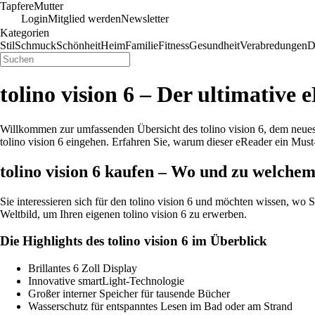
Tapfere
Mutter
Login
Mitglied werden
Newsletter
Kategorien
Stil
Schmuck
Schönheit
Heim
Familie
Fitness
Gesundheit
Verabredungen
D
tolino vision 6 – Der ultimative
Willkommen zur umfassenden Übersicht des tolino vision 6, dem neues
tolino vision 6 eingehen. Erfahren Sie, warum dieser eReader ein Must-h
tolino vision 6 kaufen – Wo und zu welchem
Sie interessieren sich für den tolino vision 6 und möchten wissen, wo S
Weltbild, um Ihren eigenen tolino vision 6 zu erwerben.
Die Highlights des tolino vision 6 im Überblick
Brillantes 6 Zoll Display
Innovative smartLight-Technologie
Großer interner Speicher für tausende Bücher
Wasserschutz für entspanntes Lesen im Bad oder am Strand