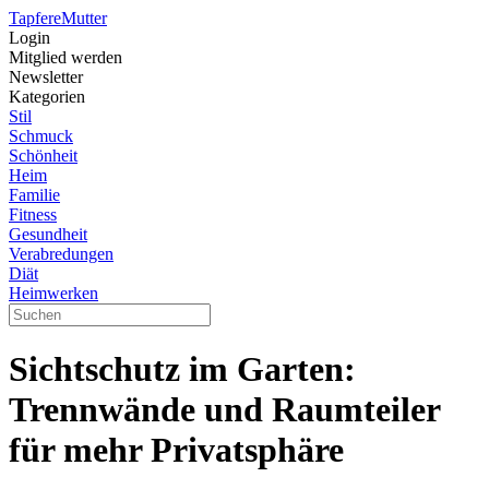
Tapfere
Mutter
Login
Mitglied werden
Newsletter
Kategorien
Stil
Schmuck
Schönheit
Heim
Familie
Fitness
Gesundheit
Verabredungen
Diät
Heimwerken
Sichtschutz im Garten:
Trennwände und Raumteiler
für mehr Privatsphäre