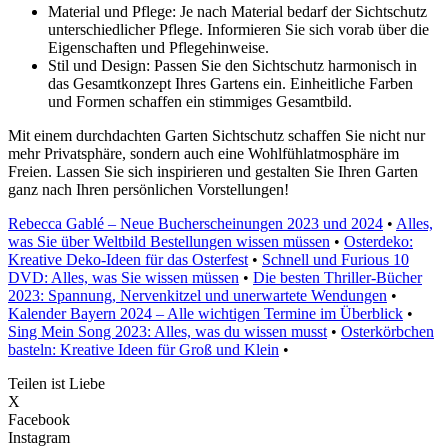
Material und Pflege: Je nach Material bedarf der Sichtschutz
unterschiedlicher Pflege. Informieren Sie sich vorab über die
Eigenschaften und Pflegehinweise.
Stil und Design: Passen Sie den Sichtschutz harmonisch in
das Gesamtkonzept Ihres Gartens ein. Einheitliche Farben
und Formen schaffen ein stimmiges Gesamtbild.
Mit einem durchdachten Garten Sichtschutz schaffen Sie nicht nur
mehr Privatsphäre, sondern auch eine Wohlfühlatmosphäre im
Freien. Lassen Sie sich inspirieren und gestalten Sie Ihren Garten
ganz nach Ihren persönlichen Vorstellungen!
Rebecca Gablé – Neue Bucherscheinungen 2023 und 2024
•
Alles,
was Sie über Weltbild Bestellungen wissen müssen
•
Osterdeko:
Kreative Deko-Ideen für das Osterfest
•
Schnell und Furious 10
DVD: Alles, was Sie wissen müssen
•
Die besten Thriller-Bücher
2023: Spannung, Nervenkitzel und unerwartete Wendungen
•
Kalender Bayern 2024 – Alle wichtigen Termine im Überblick
•
Sing Mein Song 2023: Alles, was du wissen musst
•
Osterkörbchen
basteln: Kreative Ideen für Groß und Klein
•
Teilen ist Liebe
X
Facebook
Instagram