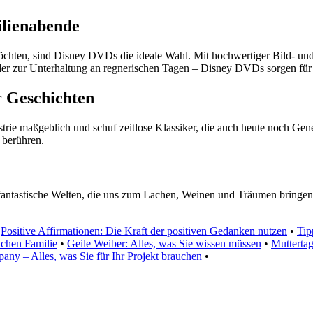
ilienabende
hten, sind Disney DVDs die ideale Wahl. Mit hochwertiger Bild- und 
er zur Unterhaltung an regnerischen Tagen – Disney DVDs sorgen für b
r Geschichten
trie maßgeblich und schuf zeitlose Klassiker, die auch heute noch Gen
 berühren.
n fantastische Welten, die uns zum Lachen, Weinen und Träumen bringen
•
Positive Affirmationen: Die Kraft der positiven Gedanken nutzen
•
Tip
chen Familie
•
Geile Weiber: Alles, was Sie wissen müssen
•
Muttertag
ny – Alles, was Sie für Ihr Projekt brauchen
•